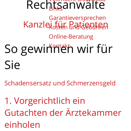
Rechtsanwälte
Links
Garantieversprechen
Kanzlei für Patienten
Kosten und Gebühren
Online-Beratung
So gewinnen wir für
Kontakt
Sie
Schadensersatz und Schmerzensgeld
1. Vorgerichtlich ein
Gutachten der Ärztekammer
einholen