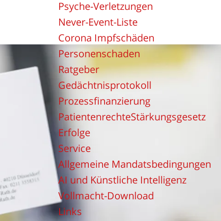
Psyche-Verletzungen
Never-Event-Liste
Corona Impfschäden
Personenschaden
Ratgeber
Gedächtnisprotokoll
Prozessfinanzierung
PatientenrechteStärkungsgesetz
Erfolge
Service
Allgemeine Mandatsbedingungen
AI und Künstliche Intelligenz
Vollmacht-Download
Links