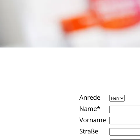
Anrede
Name*
Vorname
Straße