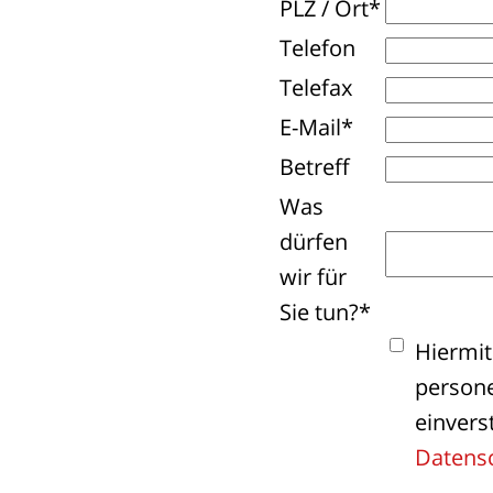
PLZ / Ort*
Telefon
Telefax
E-Mail*
Betreff
Was
dürfen
wir für
Sie tun?*
Hiermit
person
einvers
Datens